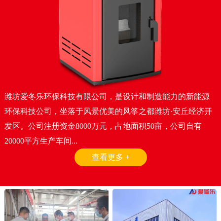
潍坊爱冬乐环保科技有限公司，是设计和制造能力的新能源
环保科技公司，坐落于风景优美的风筝之都潍坊·安丘经济开
发区。公司注册资金8000万元，占地面积50亩，公司自有
20000平方生产车间...
查看更多 +