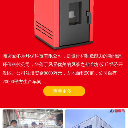
潍坊爱冬乐环保科技有限公司，是设计和制造能力的新能源
环保科技公司，坐落于风景优美的风筝之都潍坊·安丘经济开
发区。公司注册资金8000万元，占地面积50亩，公司自有
20000平方生产车间...
查看更多 +