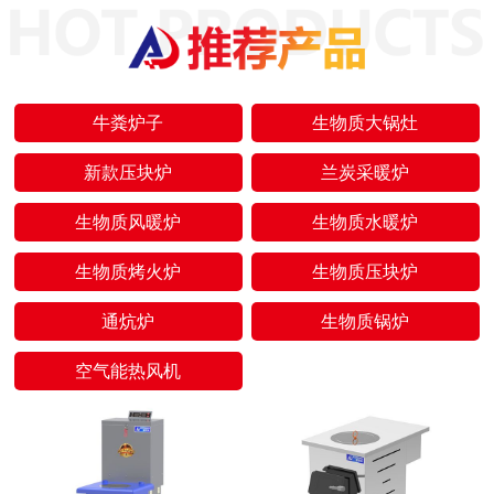
牛粪炉子
生物质大锅灶
新款压块炉
兰炭采暖炉
生物质风暖炉
生物质水暖炉
生物质烤火炉
生物质压块炉
通炕炉
生物质锅炉
空气能热风机