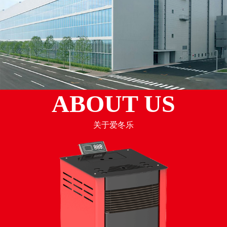
ABOUT US
关于爱冬乐