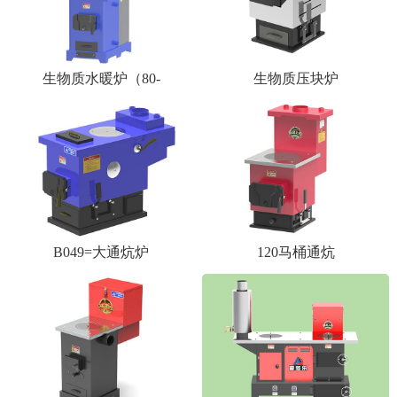
生物质水暖炉（80-
生物质压块炉
B049=大通炕炉
120马桶通炕
1
2