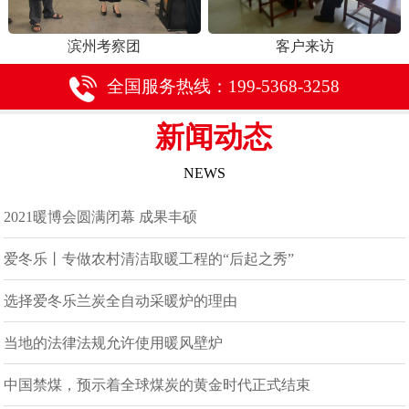
滨州考察团
客户来访
全国服务热线：199-5368-3258
新闻动态
NEWS
2021暖博会圆满闭幕 成果丰硕
爱冬乐丨专做农村清洁取暖工程的“后起之秀”
选择爱冬乐兰炭全自动采暖炉的理由
当地的法律法规允许使用暖风壁炉
中国禁煤，预示着全球煤炭的黄金时代正式结束