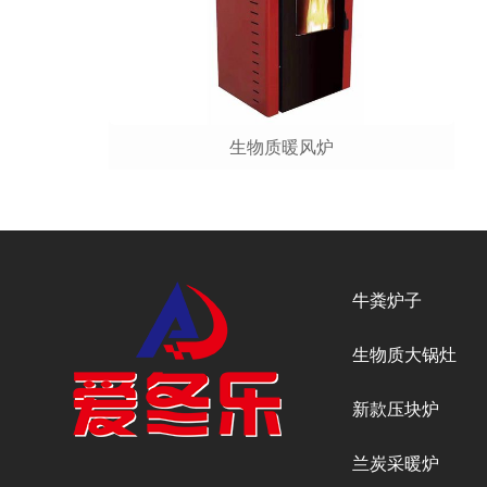
生物质暖风炉
牛粪炉子
生物质大锅灶
新款压块炉
兰炭采暖炉