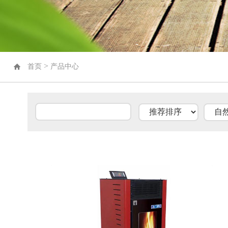
>
首页
产品中心