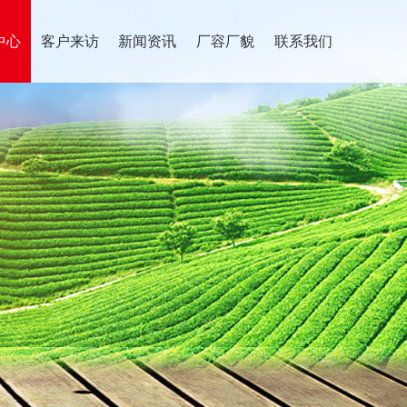
中心
客户来访
新闻资讯
厂容厂貌
联系我们